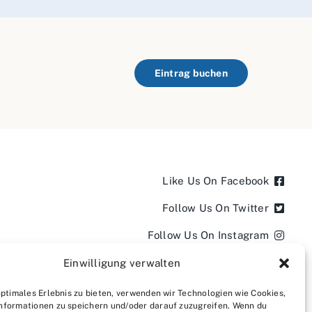
Eintrag buchen
Like Us On Facebook
Follow Us On Twitter
Follow Us On Instagram
Follow Us On LinkedIn
Einwilligung verwalten
Follow us on YouTube
optimales Erlebnis zu bieten, verwenden wir Technologien wie Cookies,
nformationen zu speichern und/oder darauf zuzugreifen. Wenn du