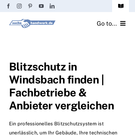
Zum
Toggle
Inhalt
Navigat
Passwort vergessen?
springen
Go to...
Registrierung
Handwerker finden
Anmeldung
Fliesenrechner
Blitzschutz in
Windsbach finden |
Handwerker Ratgeber
Fachbetriebe &
Wir über uns
Anbieter vergleichen
Ein professionelles Blitzschutzsystem ist
unerlässlich, um Ihr Gebäude, Ihre technischen