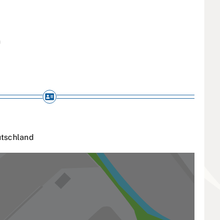
h
tschland