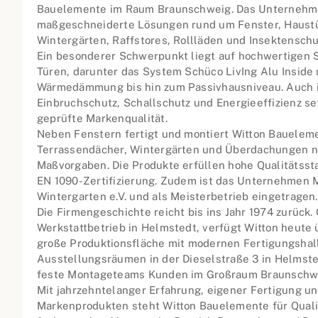
Bauelemente im Raum Braunschweig. Das Unternehm
maßgeschneiderte Lösungen rund um Fenster, Haustü
Wintergärten, Raffstores, Rollläden und Insektensch
Ein besonderer Schwerpunkt liegt auf hochwertigen 
Türen, darunter das System Schüco LivIng Alu Inside
Wärmedämmung bis hin zum Passivhausniveau. Auch 
Einbruchschutz, Schallschutz und Energieeffizienz set
geprüfte Markenqualität.
Neben Fenstern fertigt und montiert Witton Bauelem
Terrassendächer, Wintergärten und Überdachungen na
Maßvorgaben. Die Produkte erfüllen hohe Qualitätsst
EN 1090-Zertifizierung. Zudem ist das Unternehmen 
Wintergarten e.V. und als Meisterbetrieb eingetragen.
Die Firmengeschichte reicht bis ins Jahr 1974 zurück.
Werkstattbetrieb in Helmstedt, verfügt Witton heute 
große Produktionsfläche mit modernen Fertigungshal
Ausstellungsräumen in der Dieselstraße 3 in Helmste
feste Montageteams Kunden im Großraum Braunschwe
Mit jahrzehntelanger Erfahrung, eigener Fertigung u
Markenprodukten steht Witton Bauelemente für Qualit