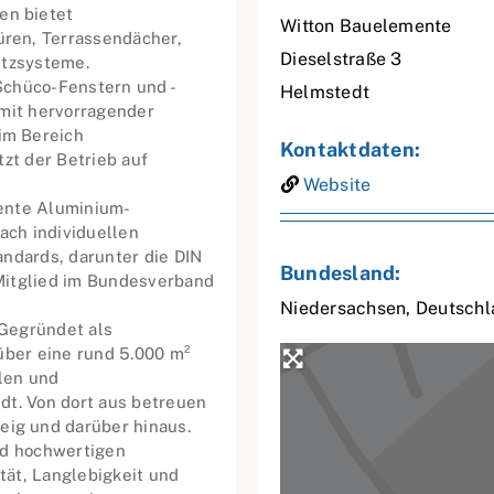
en bietet
Witton Bauelemente
ren, Terrassendächer,
Dieselstraße 3
utzsysteme.
Schüco-Fenstern und -
Helmstedt
 mit hervorragender
im Bereich
Kontaktdaten:
zt der Betrieb auf
Website
ente Aluminium-
ch individuellen
andards, darunter die DIN
Bundesland:
Mitglied im Bundesverband
Niedersachsen
,
Deutschl
 Gegründet als
über eine rund 5.000 m²
len und
dt. Von dort aus betreuen
ig und darüber hinaus.
nd hochwertigen
ät, Langlebigkeit und