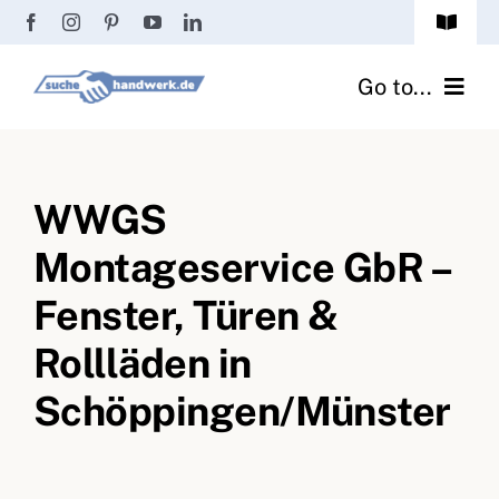
Zum
Toggle
Inhalt
Navigat
Passwort vergessen?
springen
Go to...
Registrierung
Handwerker finden
Anmeldung
WWGS
Fliesenrechner
Montageservice GbR –
Handwerker Ratgeber
Fenster, Türen &
Wir über uns
Rollläden in
Schöppingen/Münster