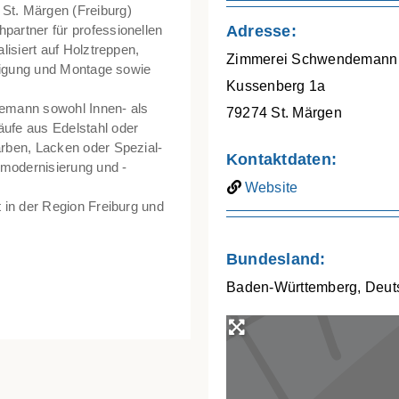
t. Märgen (Freiburg)
artner für professionellen
Adresse:
isiert auf Holztreppen,
Zimmerei Schwendemann
rtigung und Montage sowie
Kussenberg 1a
demann sowohl Innen- als
79274
St. Märgen
ufe aus Edelstahl oder
rben, Lacken oder Spezial-
Kontaktdaten:
nmodernisierung und -
Website
 in der Region Freiburg und
Bundesland:
Baden-Württemberg
,
Deut