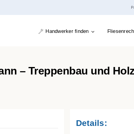
P
Handwerker finden
Fliesenrec
n – Treppenbau und Holzb
Details: