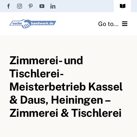
Zum
Toggle
Inhalt
Navigat
Passwort vergessen?
springen
Go to...
Registrierung
Handwerker finden
Anmeldung
Zimmerei- und
Fliesenrechner
Tischlerei-
Handwerker Ratgeber
Meisterbetrieb Kassel
Wir über uns
& Daus, Heiningen –
Zimmerei & Tischlerei