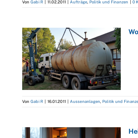
Von
Gabi R
|
11.02.2011
|
Aufträge
,
Politik und Finanzen
|
0 
Wo
Von
Gabi R
|
16.01.2011
|
Aussenanlagen
,
Politik und Finanz
He