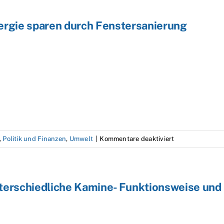
ergie sparen durch Fenstersanierung
für
,
Politik und Finanzen
,
Umwelt
|
Kommentare deaktiviert
Energie
sparen
durch
terschiedliche Kamine- Funktionsweise und 
Fenstersanieru