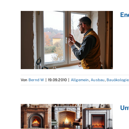
En
Von
Bernd W
|
19.09.2010
|
Allgemein
,
Ausbau
,
Bauökologie
Un