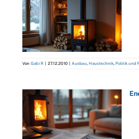
Von
Gabi R
|
27.12.2010
|
Ausbau
,
Haustechnik
,
Politik und
En