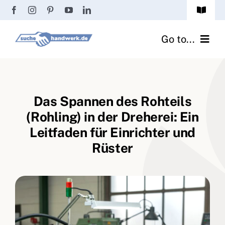
Zum
Toggle
Inhalt
Navigat
Passwort vergessen?
springen
Go to...
Registrierung
Handwerker finden
Anmeldung
Das Spannen des Rohteils
Fliesenrechner
(Rohling) in der Dreherei: Ein
Handwerker Ratgeber
Leitfaden für Einrichter und
Rüster
Wir über uns