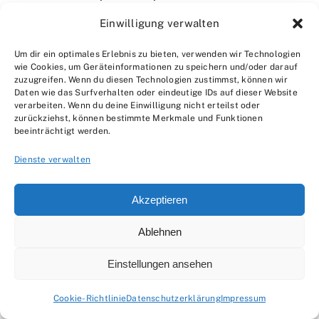
Einwilligung verwalten
Übt regelmäßig und experimentiert mit
verschiedenen Spannvorrichtungen und -
Um dir ein optimales Erlebnis zu bieten, verwenden wir Technologien
wie Cookies, um Geräteinformationen zu speichern und/oder darauf
techniken. Je mehr ihr übt, desto sicherer und
zuzugreifen. Wenn du diesen Technologien zustimmst, können wir
erfahrener werdet ihr.
Daten wie das Surfverhalten oder eindeutige IDs auf dieser Website
verarbeiten. Wenn du deine Einwilligung nicht erteilst oder
zurückziehst, können bestimmte Merkmale und Funktionen
Schlussfolgerung
beeinträchtigt werden.
Dienste verwalten
So, das war’s für heute! Wir haben die Grundlagen
des Spannens des Rohteils in der Dreherei
Akzeptieren
kennengelernt, von den verschiedenen
Ablehnen
Spannvorrichtungen bis hin zu den wichtigsten
Tipps und Tricks. Denkt daran, dass das richtige
Einstellungen ansehen
Spannen der Schlüssel zu präzisen Ergebnissen
Cookie-Richtlinie
Datenschutzerklärung
Impressum
und sicheren Arbeitsabläufen ist. Geht also