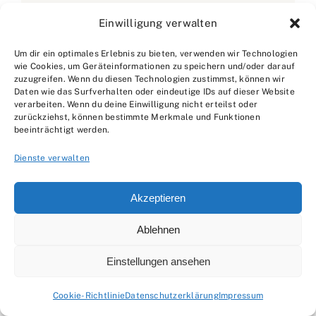
Einwilligung verwalten
About the Author:
Simon Bergmann
Simon Bergmann ist
Um dir ein optimales Erlebnis zu bieten, verwenden wir Technologien
wie Cookies, um Geräteinformationen zu speichern und/oder darauf
Zimmerermeister und
zuzugreifen. Wenn du diesen Technologien zustimmst, können wir
Daten wie das Surfverhalten oder eindeutige IDs auf dieser Website
Fachautor für Holzbau und
verarbeiten. Wenn du deine Einwilligung nicht erteilst oder
Holzverarbeitung – von Dach und
zurückziehst, können bestimmte Merkmale und Funktionen
beeinträchtigt werden.
Holzrahmenbau bis Treppen und
Innenholz. Er verbindet
Dienste verwalten
Baustellenpraxis mit Planungstiefe und
Akzeptieren
erklärt Holz nicht als Trend, sondern als
konstruktives System mit klaren
Ablehnen
Regeln: Feuchte, Anschlüsse,
Einstellungen ansehen
Hinterlüftung und Holzschutz
entscheiden über die Lebensdauer. Auf
Cookie-Richtlinie
Datenschutzerklärung
Impressum
suche-handwerk.de schreibt Simon