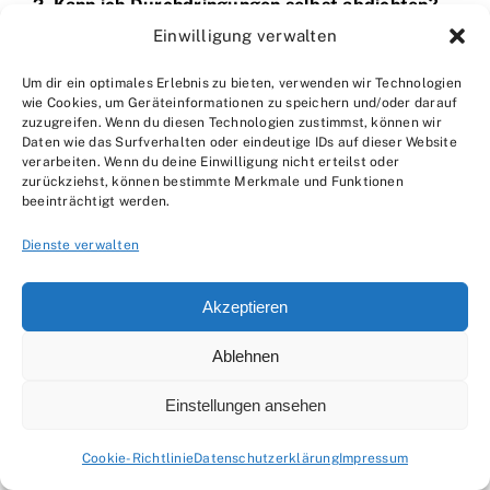
2. Kann ich Durchdringungen selbst abdichten?
Einwilligung verwalten
Wenn ihr euch mit den notwendigen Materialien
und Techniken auskennt und handwerklich
Um dir ein optimales Erlebnis zu bieten, verwenden wir Technologien
geschickt seid, könnt ihr kleinere
wie Cookies, um Geräteinformationen zu speichern und/oder darauf
zuzugreifen. Wenn du diesen Technologien zustimmst, können wir
Durchdringungen möglicherweise selbst
Daten wie das Surfverhalten oder eindeutige IDs auf dieser Website
verarbeiten. Wenn du deine Einwilligung nicht erteilst oder
abdichten. Bei größeren oder komplizierteren
zurückziehst, können bestimmte Merkmale und Funktionen
Fällen solltet ihr aber unbedingt einen Fachmann
beeinträchtigt werden.
zu Rate ziehen.
Dienste verwalten
3. Welche Materialien sind am besten geeignet,
Akzeptieren
um Durchdringungen abzudichten?
Die Wahl des richtigen Materials hängt von der Art
Ablehnen
der Durchdringung, der Dachhaut und den
Einstellungen ansehen
klimatischen Bedingungen ab. Dachdecker
verwenden in der Regel Manschetten, Formteile,
Cookie-Richtlinie
Datenschutzerklärung
Impressum
Flüssigabdichtungen oder Dichtmassen. Lasst