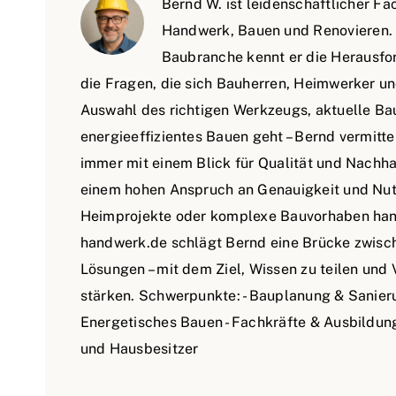
Bernd W. ist leidenschaftlicher F
Handwerk, Bauen und Renovieren. M
Baubranche kennt er die Herausfo
die Fragen, die sich Bauherren, Heimwerker und
Auswahl des richtigen Werkzeugs, aktuelle Bau
energieeffizientes Bauen geht – Bernd vermitt
immer mit einem Blick für Qualität und Nachhal
einem hohen Anspruch an Genauigkeit und Nutzw
Heimprojekte oder komplexe Bauvorhaben hande
handwerk.de schlägt Bernd eine Brücke zwisc
Lösungen – mit dem Ziel, Wissen zu teilen und
stärken. Schwerpunkte: - Bauplanung & Sanieru
Energetisches Bauen - Fachkräfte & Ausbildun
und Hausbesitzer