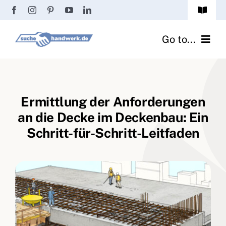
Zum
Toggle
Inhalt
Navigat
Passwort vergessen?
springen
Go to...
Registrierung
Handwerker finden
Anmeldung
Ermittlung der Anforderungen
Fliesenrechner
an die Decke im Deckenbau: Ein
Handwerker Ratgeber
Schritt-für-Schritt-Leitfaden
Wir über uns