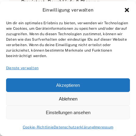
Praxistest - Bauabläufe & Planung -
Einwilligung verwalten
Fachwissen für Bauherren und
Handwerksbetriebe
Um dir ein optimales Erlebnis zu bieten, verwenden wir Technologien
wie Cookies, um Geräteinformationen zu speichern und/oder darauf
zuzugreifen. Wenn du diesen Technologien zustimmst, können wir
Daten wie das Surfverhalten oder eindeutige IDs auf dieser Website
Weitere ähnliche Beiträge:
verarbeiten. Wenn du deine Einwilligung nicht erteilst oder
zurückziehst, können bestimmte Merkmale und Funktionen
beeinträchtigt werden.
Die neuesten 6 Beiträge:
Dienste verwalten
Akzeptieren
Ablehnen
Einstellungen ansehen
Cookie-Richtlinie
Datenschutzerklärung
Impressum