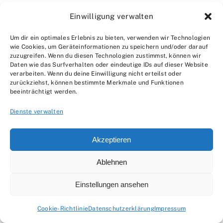
5 FAQs
Einwilligung verwalten
Welche Temperatur ist ideal für die
Um dir ein optimales Erlebnis zu bieten, verwenden wir Technologien
wie Cookies, um Geräteinformationen zu speichern und/oder darauf
Lagerung von Naturfasern?
zuzugreifen. Wenn du diesen Technologien zustimmst, können wir
Daten wie das Surfverhalten oder eindeutige IDs auf dieser Website
Die ideale Temperatur für die Lagerung von
verarbeiten. Wenn du deine Einwilligung nicht erteilst oder
Naturfasern wie Hanf und Sisal liegt in der
zurückziehst, können bestimmte Merkmale und Funktionen
beeinträchtigt werden.
Regel zwischen 15 und 25 Grad Celsius. Es
ist wichtig, extreme Temperaturen zu
Dienste verwalten
vermeiden, um die Fasern nicht zu
Akzeptieren
beschädigen.
Ablehnen
Wie kann ich Schimmelbildung in meinem
Faserlagerraum verhindern?
Einstellungen ansehen
Um Schimmelbildung zu verhindern, ist eine
Cookie-Richtlinie
Datenschutzerklärung
Impressum
gute Belüftung entscheidend. Sorgt für eine