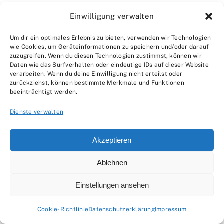
Einwilligung verwalten
3. Wie wichtig ist die Holzfeuchte?
Um dir ein optimales Erlebnis zu bieten, verwenden wir Technologien
Die Holzfeuchte ist sehr wichtig, da sie die
wie Cookies, um Geräteinformationen zu speichern und/oder darauf
zuzugreifen. Wenn du diesen Technologien zustimmst, können wir
Eigenschaften des Holzes beeinflusst. Holz sollte
Daten wie das Surfverhalten oder eindeutige IDs auf dieser Website
vor der Verarbeitung getrocknet sein, um
verarbeiten. Wenn du deine Einwilligung nicht erteilst oder
zurückziehst, können bestimmte Merkmale und Funktionen
Verformungen und Rissbildungen zu vermeiden.
beeinträchtigt werden.
Dienste verwalten
4. Wo kann ich Holz kaufen?
Holz kann im Holzhandel, in Sägewerken, online
Akzeptieren
oder direkt beim Hersteller gekauft werden.
Ablehnen
Achtet auf die Qualität und das FSC-Zertifikat für
nachhaltiges Holz
.
Einstellungen ansehen
5. Wie schütze ich mein Holz vor
Cookie-Richtlinie
Datenschutzerklärung
Impressum
Witterungseinflüssen?