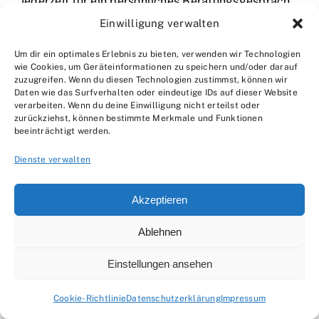
jederzeit für ein persönliches Beratungsgespräch
zur Verfügung.
Einwilligung verwalten
Um dir ein optimales Erlebnis zu bieten, verwenden wir Technologien
4. Was passiert, wenn ich während der
wie Cookies, um Geräteinformationen zu speichern und/oder darauf
Umsetzung meine Meinung ändere?
zuzugreifen. Wenn du diesen Technologien zustimmst, können wir
Daten wie das Surfverhalten oder eindeutige IDs auf dieser Website
verarbeiten. Wenn du deine Einwilligung nicht erteilst oder
Kein Problem! Wir sind flexibel und passen die
zurückziehst, können bestimmte Merkmale und Funktionen
beeinträchtigt werden.
Planung gerne an eure Bedürfnisse an. Allerdings
kann dies gegebenenfalls zu zusätzlichen Kosten
Dienste verwalten
führen, über die wir euch im Vorfeld informieren.
Akzeptieren
5. Bietet ihr auch Pflegeleistungen
an?
Ablehnen
Einstellungen ansehen
Ja, auf Wunsch übernehmen wir auch die
regelmäßige Pflege eures Gartens, von der
Cookie-Richtlinie
Datenschutzerklärung
Impressum
Bewässerung bis zum Schnitt der Pflanzen. So