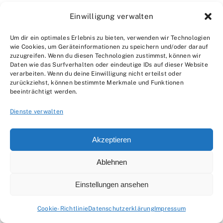
Analysiert die Ursache des Problems und zieht
Einwilligung verwalten
daraus Lehren. Wie konnte der Fehler entstehen?
Um dir ein optimales Erlebnis zu bieten, verwenden wir Technologien
Wie kann man ihn in Zukunft vermeiden?
wie Cookies, um Geräteinformationen zu speichern und/oder darauf
zuzugreifen. Wenn du diesen Technologien zustimmst, können wir
Verbessert eure Prozesse und Arbeitsabläufe.
Daten wie das Surfverhalten oder eindeutige IDs auf dieser Website
verarbeiten. Wenn du deine Einwilligung nicht erteilst oder
8.3 Schadensregulierung und
zurückziehst, können bestimmte Merkmale und Funktionen
beeinträchtigt werden.
Gewährleistung
Dienste verwalten
Regelt den entstandenen Schaden in der Regel
mit eurer
Haftpflichtversicherung
. Gewährt dem
Akzeptieren
Kunden die gesetzliche Gewährleistung und
Ablehnen
behebt die Mängel gegebenenfalls kostenlos.
Einstellungen ansehen
9. Tipps für eine
erfolgreiche Beratung und
Cookie-Richtlinie
Datenschutzerklärung
Impressum