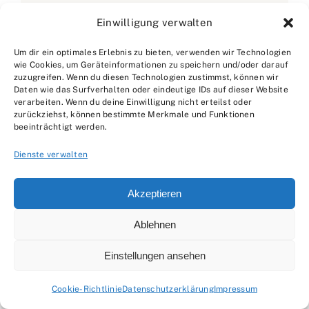
Korrosionsschutz, Vorbehandlung und
Einwilligung verwalten
saubere Dokumentation sind für sie
Um dir ein optimales Erlebnis zu bieten, verwenden wir Technologien
keine Nebensache, sondern der
wie Cookies, um Geräteinformationen zu speichern und/oder darauf
Unterschied zwischen „hält ewig“ und
zuzugreifen. Wenn du diesen Technologien zustimmst, können wir
Daten wie das Surfverhalten oder eindeutige IDs auf dieser Website
„kommt wieder“. Auf suche-
verarbeiten. Wenn du deine Einwilligung nicht erteilst oder
zurückziehst, können bestimmte Merkmale und Funktionen
handwerk.de erklärt Miriam, wie
beeinträchtigt werden.
Materialwahl und Oberflächenaufbau
Dienste verwalten
zusammenhängen – und warum
Edelstahl nicht automatisch sorgenfrei
Akzeptieren
ist. Sie zeigt typische
Reklamationsursachen, sinnvolle Prüf-
Ablehnen
und Abnahme-Checks und vermittelt ein
Einstellungen ansehen
realistisches Verständnis für
Fertigungstoleranzen und Montage-
Cookie-Richtlinie
Datenschutzerklärung
Impressum
Schnittstellen. Ihr Stil ist präzise,