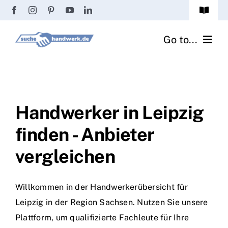
Zum
Toggle
Inhalt
Navigat
Passwort vergessen?
springen
Go to...
Registrierung
Handwerker finden
Anmeldung
Fliesenrechner
Handwerker in Leipzig
finden - Anbieter
Handwerker Ratgeber
vergleichen
Wir über uns
Willkommen in der Handwerkerübersicht für
Leipzig in der Region Sachsen. Nutzen Sie unsere
Plattform, um qualifizierte Fachleute für Ihre