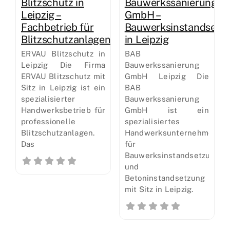
Blitzschutz in
Bauwerkssanierung
Leipzig –
GmbH –
Fachbetrieb für
Bauwerksinstandsetz
Blitzschutzanlagen
in Leipzig
ERVAU Blitzschutz in
BAB
Leipzig Die Firma
Bauwerkssanierung
ERVAU Blitzschutz mit
GmbH Leipzig Die
Sitz in Leipzig ist ein
BAB
spezialisierter
Bauwerkssanierung
Handwerksbetrieb für
GmbH ist ein
professionelle
spezialisiertes
Blitzschutzanlagen.
Handwerksunternehmen
Das
für
Bauwerksinstandsetzung
und
Betoninstandsetzung
mit Sitz in Leipzig.