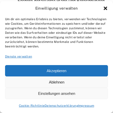
Fordere detaillierte Pläne und Berechnungen
Einwilligung verwalten
an und lasse die Ausführung durch
regelmäßige Kontrollen und
Um dir ein optimales Erlebnis zu bieten, verwenden wir Technologien
Stichprobenprüfungen überwachen.
wie Cookies, um Geräteinformationen zu speichern und/oder darauf
zuzugreifen. Wenn du diesen Technologien zustimmst, können wir
Daten wie das Surfverhalten oder eindeutige IDs auf dieser Website
Was sind die häufigsten Fehler bei der
verarbeiten. Wenn du deine Einwilligung nicht erteilst oder
zurückziehst, können bestimmte Merkmale und Funktionen
statischen Planung von Fassaden?
beeinträchtigt werden.
Häufige Fehler sind unzureichende
Dienste verwalten
Datenerhebung, falsche Lastannahmen,
unzureichende Berücksichtigung von
Akzeptieren
Wärmeausdehnung und -kontraktion sowie
mangelnde Qualitätskontrolle während der
Ablehnen
Ausführung.
Einstellungen ansehen
Welche Auswirkungen hat der Klimawandel
Cookie-Richtlinie
Datenschutzerklärung
Impressum
auf die statischen Anforderungen von