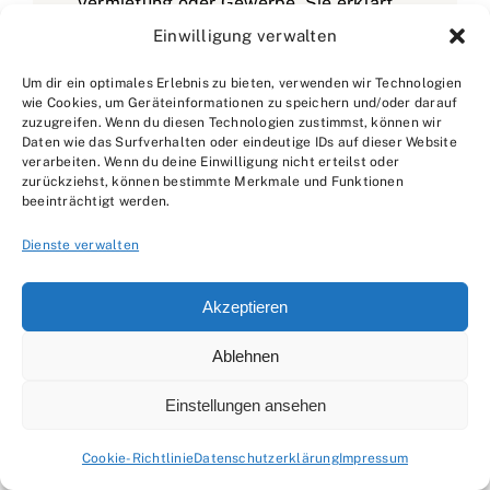
Vermietung oder Gewerbe. Sie erklärt
typische Fehlerbilder (Fugenrisse,
Einwilligung verwalten
Kanten, Flecken, falsche Pflege) und
Um dir ein optimales Erlebnis zu bieten, verwenden wir Technologien
zeigt, wie man Angebote und
wie Cookies, um Geräteinformationen zu speichern und/oder darauf
zuzugreifen. Wenn du diesen Technologien zustimmst, können wir
Qualitätsstufen richtig einordnet.
Daten wie das Surfverhalten oder eindeutige IDs auf dieser Website
verarbeiten. Wenn du deine Einwilligung nicht erteilst oder
Sanierung denkt sie gern in Etappen:
zurückziehst, können bestimmte Merkmale und Funktionen
bewohnbar bleiben, sauber planen,
beeinträchtigt werden.
Staub und Stress reduzieren. Ihr Stil ist
Dienste verwalten
freundlich, beratend und sehr praktisch
– mit Vergleichstabellen, Pflege-
Akzeptieren
Checklisten und klaren
Ablehnen
Entscheidungshilfen. Schwerpunkte: -
Bodenbeläge & Parkett: Auswahl,
Einstellungen ansehen
Aufbau, Pflege, Reparatur - Fliesen &
Cookie-Richtlinie
Datenschutzerklärung
Impressum
Fugen: Materialwahl, Epoxid vs.