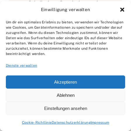
an: Schallschutz, Brandschutz und
Einwilligung verwalten
Feuchteschutz sind für ihn keine Extras,
sondern Grundbedingungen. Auf suche-
Um dir ein optimales Erlebnis zu bieten, verwenden wir Technologien
wie Cookies, um Geräteinformationen zu speichern und/oder darauf
handwerk.de erklärt Jan, woran man
zuzugreifen. Wenn du diesen Technologien zustimmst, können wir
gute Konstruktionen erkennt, welche
Daten wie das Surfverhalten oder eindeutige IDs auf dieser Website
verarbeiten. Wenn du deine Einwilligung nicht erteilst oder
Vorleistungen nötig sind und warum
zurückziehst, können bestimmte Merkmale und Funktionen
beeinträchtigt werden.
viele Probleme erst entstehen, wenn
Untergrund, Trocknungszeiten oder
Dienste verwalten
Durchdringungen ignoriert werden. Er
liefert Orientierung für Bauherren
Akzeptieren
ebenso wie für Betriebe: klare Abläufe,
Ablehnen
Qualitätskriterien und typische
Fehlerbilder. Sein Ton ist sachlich, ruhig
Einstellungen ansehen
und praxisnah – mit
Cookie-Richtlinie
Datenschutzerklärung
Impressum
Entscheidungsregeln statt Buzzwords.