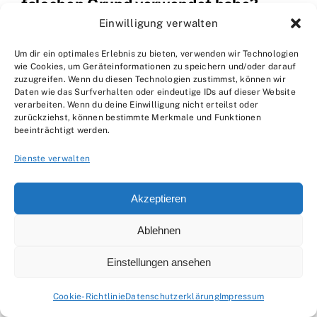
falschen Grund verwendet habe?
Einwilligung verwalten
Wenn ihr feststellt, dass ihr den falschen Grund
Um dir ein optimales Erlebnis zu bieten, verwenden wir Technologien
verwendet habt, solltet ihr die fehlerhafte
wie Cookies, um Geräteinformationen zu speichern und/oder darauf
zuzugreifen. Wenn du diesen Technologien zustimmst, können wir
Grundierung vollständig entfernen und den
Daten wie das Surfverhalten oder eindeutige IDs auf dieser Website
Untergrund erneut vorbereiten. Danach könnt ihr
verarbeiten. Wenn du deine Einwilligung nicht erteilst oder
zurückziehst, können bestimmte Merkmale und Funktionen
den richtigen Grund auftragen und mit dem
beeinträchtigt werden.
Farbauftrag fortfahren. Es ist wichtig, den
Dienste verwalten
Untergrund vor dem erneuten Grundieren
gründlich zu reinigen.
Akzeptieren
Ablehnen
Einstellungen ansehen
About the Author:
Leonie Hartmann
Cookie-Richtlinie
Datenschutzerklärung
Impressum