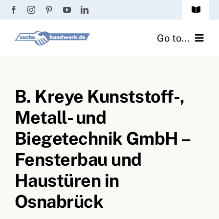
Zum
Toggle
Inhalt
Navigat
Passwort vergessen?
springen
Go to...
Registrierung
Handwerker finden
Anmeldung
B. Kreye Kunststoff-,
Fliesenrechner
Metall- und
Handwerker Ratgeber
Biegetechnik GmbH –
Wir über uns
Fensterbau und
Haustüren in
Osnabrück