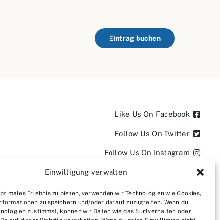
Eintrag buchen
Like Us On Facebook
Follow Us On Twitter
Follow Us On Instagram
Follow Us On LinkedIn
Einwilligung verwalten
Follow us on YouTube
optimales Erlebnis zu bieten, verwenden wir Technologien wie Cookies,
nformationen zu speichern und/oder darauf zuzugreifen. Wenn du
Follow us on Pinterest
nologien zustimmst, können wir Daten wie das Surfverhalten oder