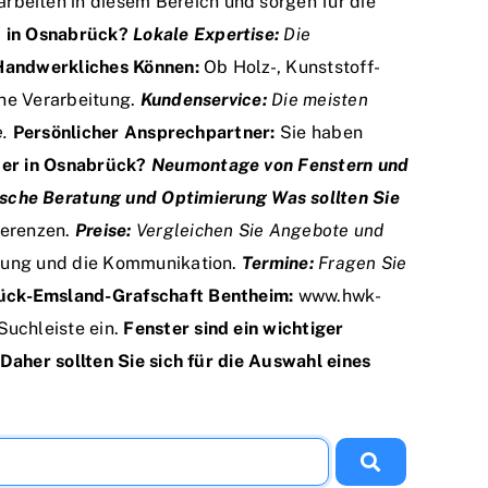
arbeiten in diesem Bereich und sorgen für die
u in Osnabrück?
Lokale Expertise:
Die
Handwerkliches Können:
Ob Holz-, Kunststoff-
he Verarbeitung.
Kundenservice:
Die meisten
e.
Persönlicher Ansprechpartner:
Sie haben
uer in Osnabrück?
Neumontage von Fenstern und
ische Beratung und Optimierung
Was sollten Sie
ferenzen.
Preise:
Vergleichen Sie Angebote und
atung und die Kommunikation.
Termine:
Fragen Sie
k-Emsland-Grafschaft Bentheim:
www.hwk-
Suchleiste ein.
Fenster sind ein wichtiger
aher sollten Sie sich für die Auswahl eines