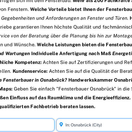
tigen sich mit dem Fensterbau.
Mehr als 200 Fachkräfte
von Fenstern.
Welche Vorteile bietet Ihnen der Fensterba
n Gegebenheiten und Anforderungen an Fenster und Türen.
riebe garantieren Ihnen höchste Qualität und fachmännisc
vice von der Beratung über die Planung bis hin zur Montag
gen und Wünsche.
Welche Leistungen bieten die Fensterba
nd Wartungen
Individuelle Anfertigung nach Maß
Energet
hliche Kompetenz:
Achten Sie auf Zertifizierungen und Re
ellen.
Kundenservice:
Achten Sie auf die Qualität der Ber
e Fensterbauer in Osnabrück?
Handwerkskammer Osnabrüc
Maps:
Geben Sie einfach "Fensterbauer Osnabrück" in die 
en Einfluss auf das Raumklima und die Energieeffizienz. D
ualifizierten Fachbetrieb beraten lassen.