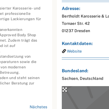
Adresse:
sierter Karosserie- und
et professionelle
Bertholdt Karosserie & 
rtige Lackierungen für
Tornaer Str. 42
h anerkannten
01237
Dresden
 Approved Body Shop
et. Zudem trägt das
Kontaktdaten:
d ist auf
.
Website
standsetzung von
eparaturen sowie die
n von modernen
Bundesland:
 Betreuung.
esden und steht seinen
Sachsen
,
Deutschland
licher Beratung zur
Nächstes