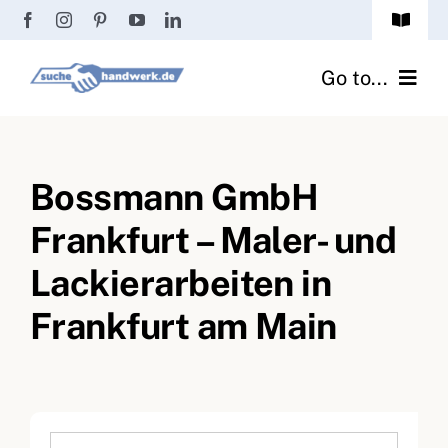
Zum
Toggle
Inhalt
Navigat
Passwort vergessen?
springen
Go to...
Registrierung
Handwerker finden
Anmeldung
Bossmann GmbH
Fliesenrechner
Frankfurt – Maler- und
Handwerker Ratgeber
Lackierarbeiten in
Wir über uns
Frankfurt am Main