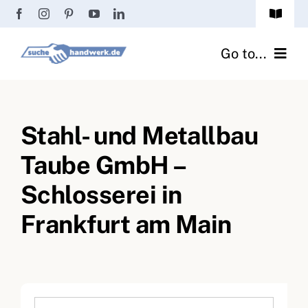
Zum
Toggle
Inhalt
Navigat
Passwort vergessen?
springen
Go to...
Registrierung
Handwerker finden
Anmeldung
Stahl- und Metallbau
Fliesenrechner
Taube GmbH –
Handwerker Ratgeber
Schlosserei in
Wir über uns
Frankfurt am Main