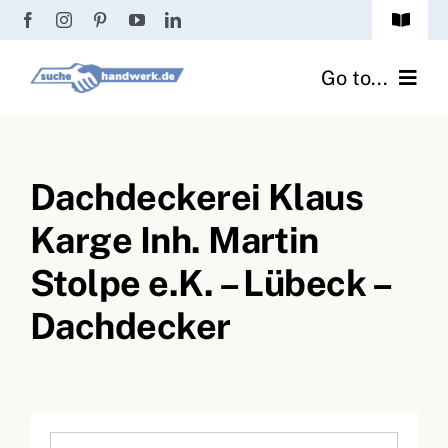
Zum
Toggle
Inhalt
Navigat
Passwort vergessen?
springen
Go to...
Registrierung
Handwerker finden
Anmeldung
Dachdeckerei Klaus
Fliesenrechner
Karge Inh. Martin
Handwerker Ratgeber
Stolpe e.K. – Lübeck –
Wir über uns
Dachdecker