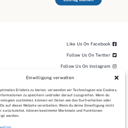
Like Us On Facebook
Follow Us On Twitter
Follow Us On Instagram
Follow Us On LinkedIn
Einwilligung verwalten
Follow us on YouTube
optimales Erlebnis zu bieten, verwenden wir Technologien wie Cookies,
nformationen zu speichern und/oder darauf zuzugreifen. Wenn du
Follow us on Pinterest
nologien zustimmst, können wir Daten wie das Surfverhalten oder
IDs auf dieser Website verarbeiten. Wenn du deine Einwilligung nicht
der zurückziehst, können bestimmte Merkmale und Funktionen
igt werden.
rwalten