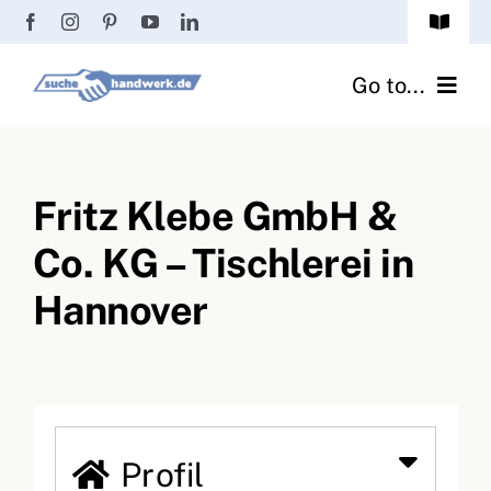
Zum
Toggle
Inhalt
Navigat
Passwort vergessen?
springen
Go to...
Registrierung
Handwerker finden
Anmeldung
Fritz Klebe GmbH &
Fliesenrechner
Co. KG – Tischlerei in
Handwerker Ratgeber
Hannover
Wir über uns
Profil