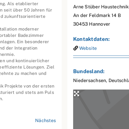
g. Als etablierter
Arne Stüber Haustechni
seit über 50 Jahren für
An der Feldmark 14 B
nd zukunftsorientierte
30453
Hannover
tallation moderner
fortabler Badezimmer
Kontaktdaten:
nlagen. Ein besonderer
d der Integration
Website
hermie.
en und kontinuierlicher
eeffiziente Lösungen. Ziel
Bundesland:
rzehnte zu machen und
Niedersachsen
,
Deutschl
ik Projekte von der ersten
kturiert und stets am Puls
n.
Nächstes