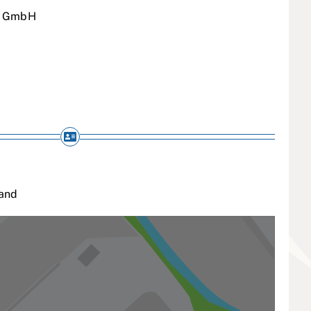
k GmbH
and