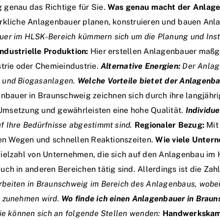
 genau das Richtige für Sie.
Was genau macht der Anlag
rkliche Anlagenbauer planen, konstruieren und bauen Anla
er im HLSK-Bereich kümmern sich um die Planung und Insta
Industrielle Produktion:
Hier erstellen Anlagenbauer maßg
strie oder Chemieindustrie.
Alternative Energien:
Der Anlage
n und Biogasanlagen.
Welche Vorteile bietet der Anlagenb
auer in Braunschweig zeichnen sich durch ihre langjährig
n Umsetzung und gewährleisten eine hohe Qualität.
Individu
f Ihre Bedürfnisse abgestimmt sind.
Regionaler Bezug:
Mit
rzen Wegen und schnellen Reaktionszeiten.
Wie viele Unter
Vielzahl von Unternehmen, die sich auf den Anlagenbau im 
ch in anderen Bereichen tätig sind. Allerdings ist die Za
rbeiten in Braunschweig im Bereich des Anlagenbaus, wobei
r zunehmen wird.
Wo finde ich einen Anlagenbauer in Brau
Sie können sich an folgende Stellen wenden:
Handwerkskam