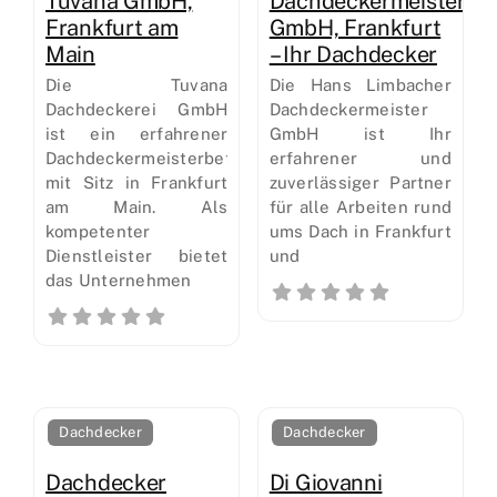
Tuvana GmbH,
Dachdeckermeister
Frankfurt am
GmbH, Frankfurt
Main
– Ihr Dachdecker
Die Tuvana
Die Hans Limbacher
Dachdeckerei GmbH
Dachdeckermeister
ist ein erfahrener
GmbH ist Ihr
Dachdeckermeisterbetrieb
erfahrener und
mit Sitz in Frankfurt
zuverlässiger Partner
am Main. Als
für alle Arbeiten rund
kompetenter
ums Dach in Frankfurt
Dienstleister bietet
und
das Unternehmen
Dachdecker
Dachdecker
Dachdecker
Di Giovanni