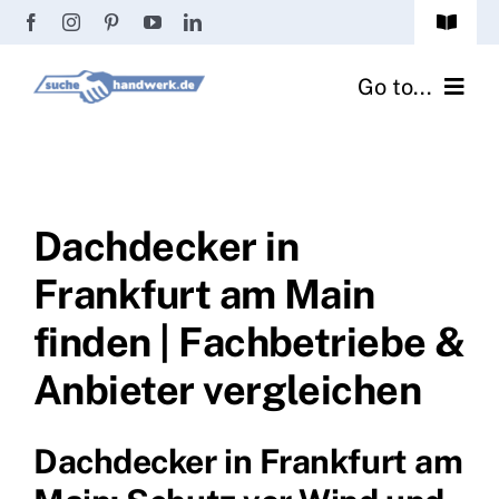
Zum
Toggle
Inhalt
Navigat
Passwort vergessen?
springen
Go to...
Registrierung
Handwerker finden
Anmeldung
Fliesenrechner
Dachdecker in
Frankfurt am Main
Handwerker Ratgeber
finden | Fachbetriebe &
Wir über uns
Anbieter vergleichen
Dachdecker in Frankfurt am