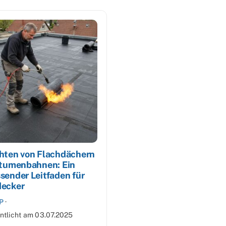
hten von Flachdächern
itumenbahnen: Ein
sender Leitfaden für
ecker
P
·
ntlicht am
03.07.2025