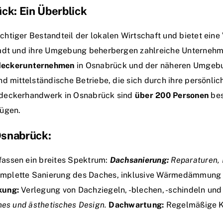
k: Ein Überblick
tiger Bestandteil der lokalen Wirtschaft und bietet eine 
adt und ihre Umgebung beherbergen zahlreiche Unternehmen
deckerunternehmen
in Osnabrück und der näheren Umgebung
nd mittelständische Betriebe, die sich durch ihre persönli
deckerhandwerk in Osnabrück sind
über 200 Personen
bes
fügen.
Osnabrück:
fassen ein breites Spektrum:
Dachsanierung:
Reparaturen, 
mplette Sanierung des Daches, inklusive Wärmedämmung
kung:
Verlegung von Dachziegeln, -blechen, -schindeln un
hes und ästhetisches Design.
Dachwartung:
Regelmäßige K