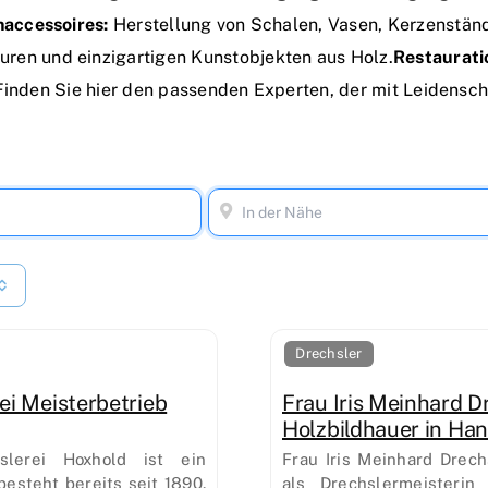
accessoires:
Herstellung von Schalen, Vasen, Kerzenstän
uren und einzigartigen Kunstobjekten aus Holz.
Restaurati
Finden Sie hier den passenden Experten, der mit Leidenscha
Drechsler
ei Meisterbetrieb
Frau Iris Meinhard D
Holzbildhauer in Ha
slerei Hoxhold ist ein
Frau Iris Meinhard Drech
besteht bereits seit 1890.
als Drechslermeisterin