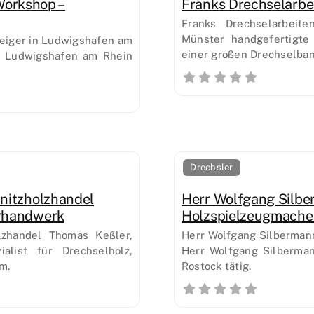
orkshop –
Franks Drechselarbei
Franks Drechselarbeite
Münster handgefertigte
eiger in Ludwigshafen am
einer großen Drechselban
n Ludwigshafen am Rhein
Drechsler
hnitzholzhandel
Herr Wolfgang Silbe
erhandwerk
Holzspielzeugmacher
olzhandel Thomas Keßler,
Herr Wolfgang Silbermann
ialist für Drechselholz,
Herr Wolfgang Silberman
m.
Rostock tätig.