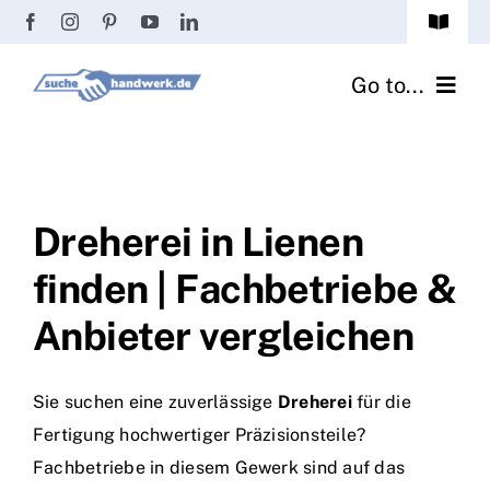
Zum
Toggle
Inhalt
Navigat
Passwort vergessen?
springen
Go to...
Registrierung
Handwerker finden
Anmeldung
Fliesenrechner
Dreherei in Lienen
finden | Fachbetriebe &
Handwerker Ratgeber
Anbieter vergleichen
Wir über uns
Sie suchen eine zuverlässige
Dreherei
für die
Fertigung hochwertiger Präzisionsteile?
Fachbetriebe in diesem Gewerk sind auf das