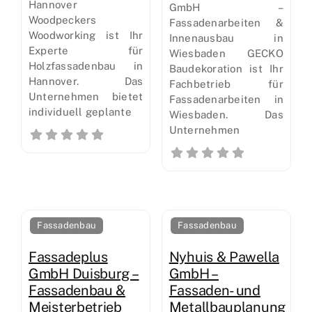
Hannover
GmbH –
Woodpeckers
Fassadenarbeiten &
Woodworking ist Ihr
Innenausbau in
Experte für
Wiesbaden GECKO
Holzfassadenbau in
Baudekoration ist Ihr
Hannover. Das
Fachbetrieb für
Unternehmen bietet
Fassadenarbeiten in
individuell geplante
Wiesbaden. Das
Unternehmen
Fassadenbau
Fassadenbau
Fassadeplus
Nyhuis & Pawella
GmbH Duisburg –
GmbH –
Fassadenbau &
Fassaden- und
Meisterbetrieb
Metallbauplanung