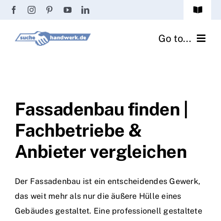
Zum
Toggle
Inhalt
Navigat
Passwort vergessen?
springen
Go to...
Registrierung
Handwerker finden
Anmeldung
Fliesenrechner
Fassadenbau finden |
Fachbetriebe &
Handwerker Ratgeber
Anbieter vergleichen
Wir über uns
Der Fassadenbau ist ein entscheidendes Gewerk,
das weit mehr als nur die äußere Hülle eines
Gebäudes gestaltet. Eine professionell gestaltete