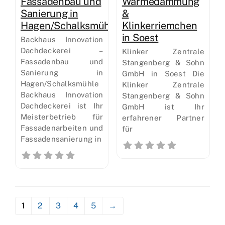
Fassadenbau und
Wärmedämmung
Sanierung in
&
Hagen/Schalksmühle
Klinkerriemchen
in Soest
Backhaus Innovation
Dachdeckerei –
Klinker Zentrale
Fassadenbau und
Stangenberg & Sohn
Sanierung in
GmbH in Soest Die
Hagen/Schalksmühle
Klinker Zentrale
Backhaus Innovation
Stangenberg & Sohn
Dachdeckerei ist Ihr
GmbH ist Ihr
Meisterbetrieb für
erfahrener Partner
Fassadenarbeiten und
für
Fassadensanierung in
1
2
3
4
5
→