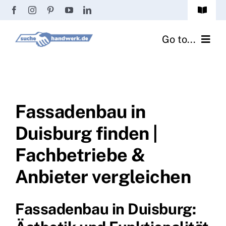
Zum
Toggle
Inhalt
Navigat
Passwort vergessen?
springen
Go to...
Registrierung
Handwerker finden
Anmeldung
Fliesenrechner
Fassadenbau in
Duisburg finden |
Handwerker Ratgeber
Fachbetriebe &
Wir über uns
Anbieter vergleichen
Fassadenbau in Duisburg: