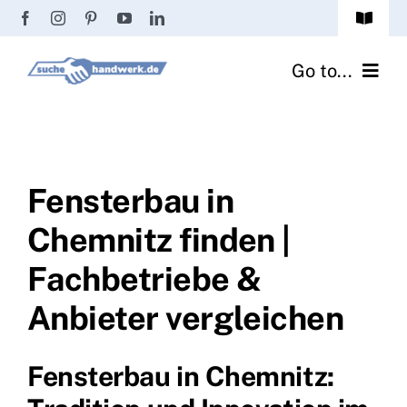
Zum
Toggle
Inhalt
Navigat
Passwort vergessen?
springen
Go to...
Registrierung
Handwerker finden
Anmeldung
Fliesenrechner
Fensterbau in
Chemnitz finden |
Handwerker Ratgeber
Fachbetriebe &
Wir über uns
Anbieter vergleichen
Fensterbau in Chemnitz: