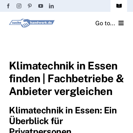
Zum
Toggle
Inhalt
Navigat
Passwort vergessen?
springen
Go to...
Registrierung
Handwerker finden
Anmeldung
Fliesenrechner
Klimatechnik in Essen
finden | Fachbetriebe &
Handwerker Ratgeber
Anbieter vergleichen
Wir über uns
Klimatechnik in Essen: Ein
Überblick für
Privatpersonen