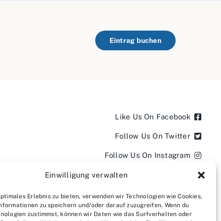
Eintrag buchen
Like Us On Facebook
Follow Us On Twitter
Follow Us On Instagram
Follow Us On LinkedIn
Einwilligung verwalten
Follow us on YouTube
optimales Erlebnis zu bieten, verwenden wir Technologien wie Cookies,
nformationen zu speichern und/oder darauf zuzugreifen. Wenn du
Follow us on Pinterest
nologien zustimmst, können wir Daten wie das Surfverhalten oder