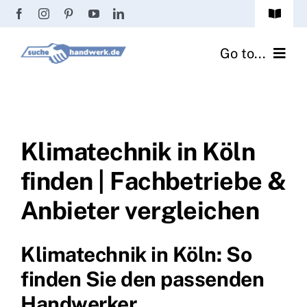
Zum
Toggle
Inhalt
Navigat
Passwort vergessen?
springen
Go to...
Registrierung
Handwerker finden
Anmeldung
Fliesenrechner
Klimatechnik in Köln
finden | Fachbetriebe &
Handwerker Ratgeber
Anbieter vergleichen
Wir über uns
Klimatechnik in Köln: So
finden Sie den passenden
Handwerker