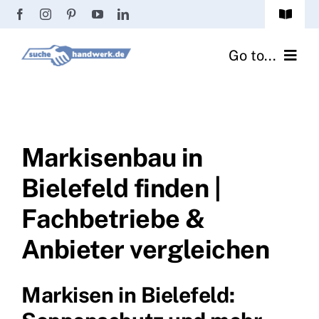
Zum
Toggle
Inhalt
Navigat
Passwort vergessen?
springen
Go to...
Registrierung
Handwerker finden
Anmeldung
Fliesenrechner
Markisenbau in
Bielefeld finden |
Handwerker Ratgeber
Fachbetriebe &
Wir über uns
Anbieter vergleichen
Markisen in Bielefeld: