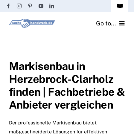
Zum
Toggle
Inhalt
Navigat
Passwort vergessen?
springen
Go to...
Registrierung
Handwerker finden
Anmeldung
Fliesenrechner
Markisenbau in
Herzebrock-Clarholz
Handwerker Ratgeber
finden | Fachbetriebe &
Wir über uns
Anbieter vergleichen
Der professionelle Markisenbau bietet
maßgeschneiderte Lösungen für effektiven