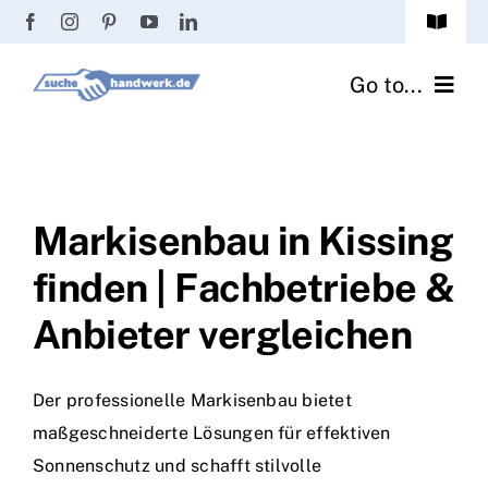
Zum
Toggle
Inhalt
Navigat
Passwort vergessen?
springen
Go to...
Registrierung
Handwerker finden
Anmeldung
Fliesenrechner
Markisenbau in Kissing
finden | Fachbetriebe &
Handwerker Ratgeber
Anbieter vergleichen
Wir über uns
Der professionelle Markisenbau bietet
maßgeschneiderte Lösungen für effektiven
Sonnenschutz und schafft stilvolle