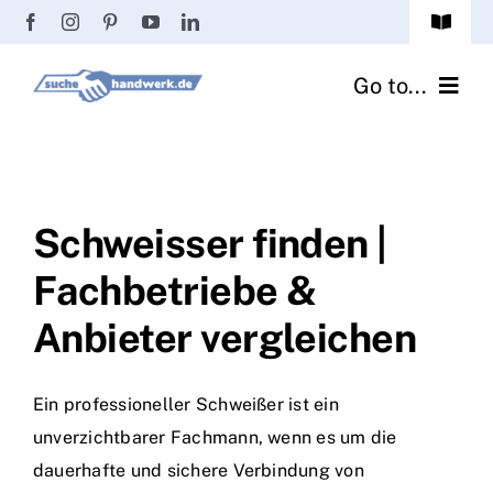
Zum
Toggle
Inhalt
Navigat
Passwort vergessen?
springen
Go to...
Registrierung
Handwerker finden
Anmeldung
Fliesenrechner
Schweisser finden |
Fachbetriebe &
Handwerker Ratgeber
Anbieter vergleichen
Wir über uns
Ein professioneller Schweißer ist ein
unverzichtbarer Fachmann, wenn es um die
dauerhafte und sichere Verbindung von