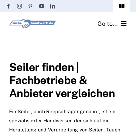
Zum
Toggle
Inhalt
Navigat
Passwort vergessen?
springen
Go to...
Registrierung
Handwerker finden
Anmeldung
Fliesenrechner
Seiler finden |
Fachbetriebe &
Handwerker Ratgeber
Anbieter vergleichen
Wir über uns
Ein Seiler, auch Reepschläger genannt, ist ein
spezialisierter Handwerker, der sich auf die
Herstellung und Verarbeitung von Seilen, Tauen