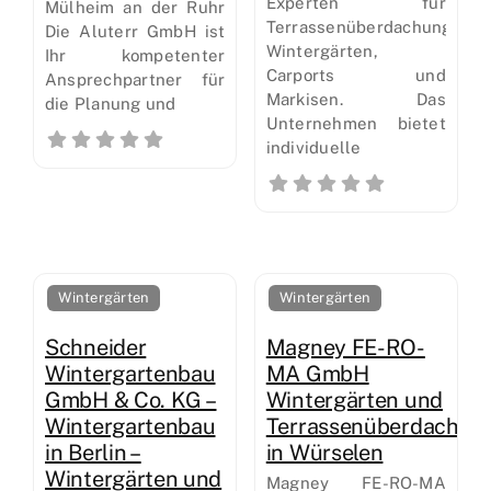
Experten für
Mülheim an der Ruhr
Terrassenüberdachungen,
Die Aluterr GmbH ist
Wintergärten,
Ihr kompetenter
Carports und
Ansprechpartner für
Markisen. Das
die Planung und
Unternehmen bietet
individuelle
Wintergärten
Wintergärten
Schneider
Magney FE-RO-
Wintergartenbau
MA GmbH
GmbH & Co. KG –
Wintergärten und
Wintergartenbau
Terrassenüberdachun
in Berlin –
in Würselen
Wintergärten und
Magney FE-RO-MA