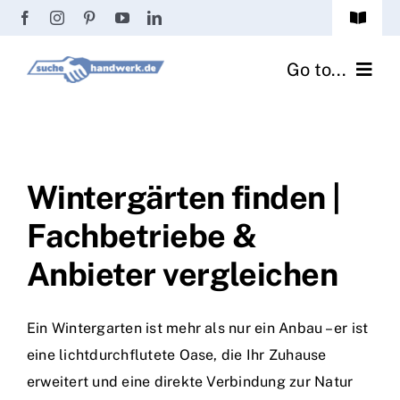
Zum
Toggle
Inhalt
Navigat
Passwort vergessen?
springen
Go to...
Registrierung
Handwerker finden
Anmeldung
Fliesenrechner
Wintergärten finden |
Fachbetriebe &
Handwerker Ratgeber
Anbieter vergleichen
Wir über uns
Ein Wintergarten ist mehr als nur ein Anbau – er ist
eine lichtdurchflutete Oase, die Ihr Zuhause
erweitert und eine direkte Verbindung zur Natur